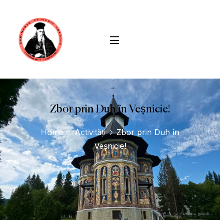
conținut
Zbor prin Duh în Veșnicie!
Home
Activități
Zbor prin Duh în
Veșnicie!