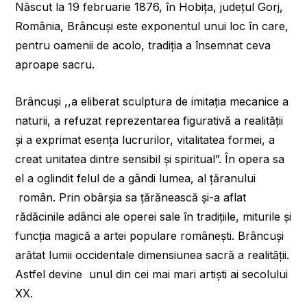
Născut la 19 februarie 1876, în Hobița, județul Gorj,
România, Brâncuși este exponentul unui loc în care,
pentru oamenii de acolo, tradiția a însemnat ceva
aproape sacru.
Brâncuși ,,a eliberat sculptura de imitația mecanice a
naturii, a refuzat reprezentarea figurativă a realității
și a exprimat esența lucrurilor, vitalitatea formei, a
creat unitatea dintre sensibil și spiritual”. În opera sa
el a oglindit felul de a gândi lumea, al țăranului
român. Prin obârșia sa țărănească și-a aflat
rădăcinile adânci ale operei sale în tradițiile, miturile și
funcția magică a artei populare românești. Brâncuși
arătat lumii occidentale dimensiunea sacră a realității.
Astfel devine unul din cei mai mari artiști ai secolului
XX.