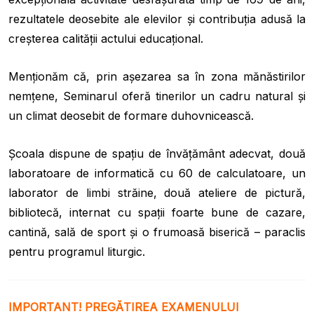
rezultatele deosebite ale elevilor și contribuția adusă la
creșterea calității actului educațional.
Menţionăm că, prin aşezarea sa în zona mănăstirilor
nemţene, Seminarul oferă tinerilor un cadru natural şi
un climat deosebit de formare duhovnicească.
Şcoala dispune de spaţiu de învăţământ adecvat, două
laboratoare de informatică cu 60 de calculatoare, un
laborator de limbi străine, două ateliere de pictură,
bibliotecă, internat cu spaţii foarte bune de cazare,
cantină, sală de sport şi o frumoasă biserică – paraclis
pentru programul liturgic.
IMPORTANT! PREGĂTIREA EXAMENULUI