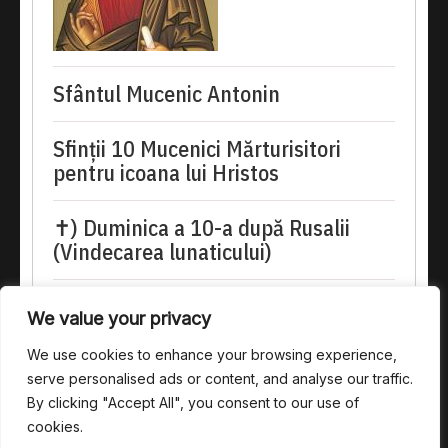
Sfântul Mucenic Antonin
Sfinții 10 Mucenici Mărturisitori
pentru icoana lui Hristos
✝) Duminica a 10-a după Rusalii
(Vindecarea lunaticului)
doxologia.ro
We value your privacy
Preia articolele Doxologia în site-ul tău!
We use cookies to enhance your browsing experience,
serve personalised ads or content, and analyse our traffic.
By clicking "Accept All", you consent to our use of
cookies.