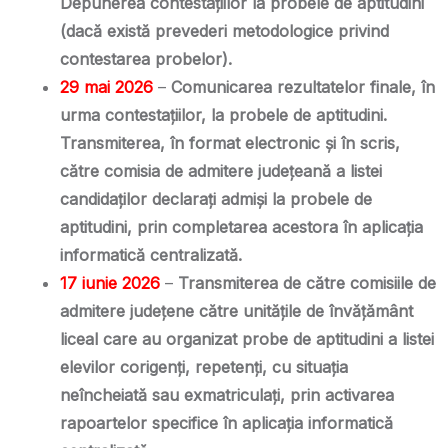
Depunerea contestaţiilor la probele de aptitudini
(dacă există prevederi
metodologice privind
contestarea probelor).
29 mai 2026
–
Comunicarea rezultatelor finale, în
urma contestaţiilor, la probele de
aptitudini.
Transmiterea, în format electronic şi în scris,
către comisia de
admitere judeţeană a listei
candidaţilor
declaraţi admişi la probele de
aptitudini, prin completarea acestora în
aplicația
informatică centralizată.
17 iunie 2026
–
Transmiterea de către comisiile de
admitere judeţene
către unităţile de învăţământ
liceal care au organizat probe
de aptitudini a listei
elevilor corigenţi, repetenţi, cu situaţia
neîncheiată
sau exmatriculaţi, prin activarea
rapoartelor specifice în aplicația
informatică