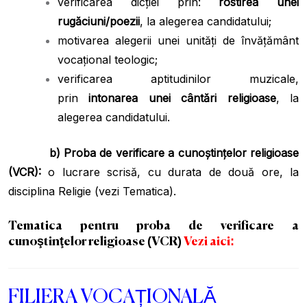
verificarea dicției prin:
rostirea unei
rugăciuni/poezii
, la alegerea candidatului;
motivarea alegerii unei unități de învățământ
vocațional teologic;
verificarea aptitudinilor muzicale,
prin
intonarea unei cântări religioase
, la
alegerea candidatului.
b) Proba de verificare a cunoștințelor religioase
(VCR):
o lucrare scrisă, cu durata de două ore, la
disciplina Religie (vezi Tematica).
Tematica pentru proba de verificare
a
cunoştinţelor religioase (VCR)
Vezi aici:
FILIERA VOCAȚIONALĂ