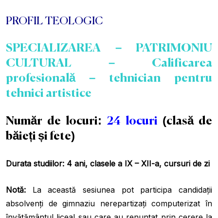
PROFIL TEOLOGIC
SPECIALIZAREA – PATRIMONIU
CULTURAL – Calificarea
profesională – tehnician pentru
tehnici artistice
Număr de locuri:
24 locuri
(clasă de
băieți și fete)
Durata studiilor:
4 ani, clasele a IX – XII-a, cursuri de zi
Notă:
La această sesiunea pot participa candidații
absolvenți de gimnaziu nerepartizați computerizat în
învățământul liceal sau care au renunțat prin cerere la