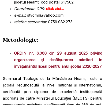
județul Neamț, cod postal 617502;
Coordonate GPS
:
click aici…
e-mail
:
stvcmn@yahoo.com
telefon secretariat
: 0759.982.273
Metodologie:
ORDIN nr. 6.060 din 29 august 2025
privind
organizarea și desfășurarea admiterii în
învățământul liceal pentru anul școlar 2026-2027
Seminarul Teologic de la Mănăstirea Neamţ este o
școală recunoscută la nivel național și internațional,
certificată prin diploma de excelență instituțională
acordată de către Ministerul Educației (MECTS) pentru
excepționala activitate desfășurată timp de 169 de ani,