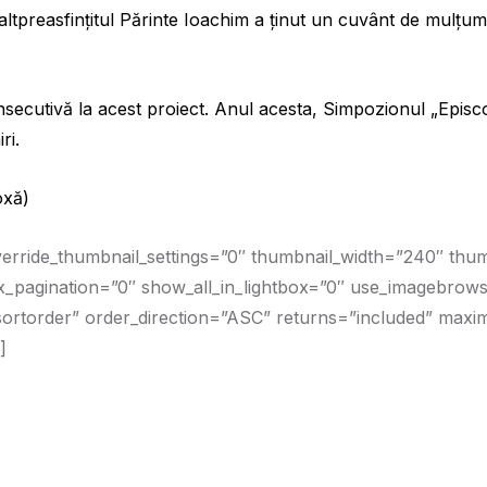
 Înaltpreasfințitul Părinte Ioachim a ținut un cuvânt de mulț
secutivă la acest proiect. Anul acesta, Simpozionul „Episc
ri.
oxă)
verride_thumbnail_settings=”0″ thumbnail_width=”240″ thu
pagination=”0″ show_all_in_lightbox=”0″ use_imagebrowse
sortorder” order_direction=”ASC” returns=”included” max
]