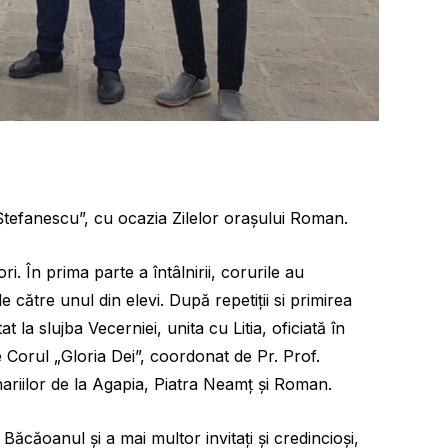
tefanescu”, cu ocazia Zilelor orașului Roman.
i. În prima parte a întâlnirii, corurile au
e către unul din elevi. După repetiții si primirea
 la slujba Vecerniei, unita cu Litia, oficiată în
 Corul „Gloria Dei”, coordonat de Pr. Prof.
ariilor de la Agapia, Piatra Neamț și Roman.
Băcăoanul și a mai multor invitați și credincioși,