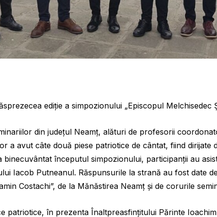
ăsprezecea ediție a simpozionului „Episcopul Melchisedec Ș
minariilor din județul Neamț, alături de profesorii coordonator
r a avut câte două piese patriotice de cântat, fiind dirijate d
binecuvântat începutul simpozionului, participanții au asistat
ului Iacob Putneanul. Răspunsurile la strană au fost date de
min Costachi”, de la Mănăstirea Neamț și de corurile semin
patriotice, în prezenta Înaltpreasfințitului Părinte Ioachim 