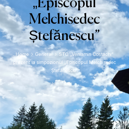
„Episcopul
Melchisedec
Ștefănescu”
Home
General
STO „Veniamin Costachi”
prezent la simpozionul „Episcopul Melchisedec
Ștefănescu”