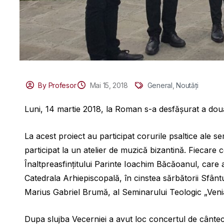
By Profesor
Mai 15, 2018
General
,
Noutăți
Luni, 14 martie 2018, la Roman s-a desfășurat a dou
La acest proiect au participat corurile psaltice ale se
participat la un atelier de muzică bizantină. Fiecare co
Înaltpreasfințitului Parinte Ioachim Băcăoanul, care a 
Catedrala Arhiepiscopală, în cinstea sărbătorii Sfânt
Marius Gabriel Brumă, al Seminarului Teologic „Venia
Dupa slujba Vecerniei a avut loc concertul de cântece 