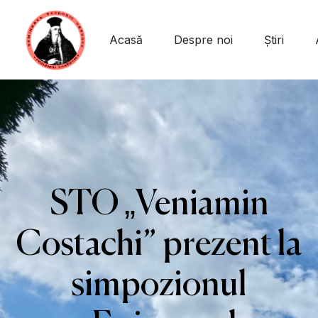
conținut
Acasă
Despre noi
Știri
STO „Veniamin
Costachi” prezent la
simpozionul