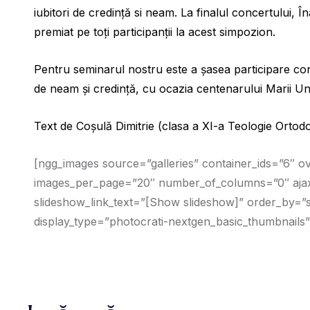
iubitori de credință si neam. La finalul concertului,
premiat pe toți participanții la acest simpozion.
Pentru seminarul nostru este a șasea participare con
de neam și credință, cu ocazia centenarului Marii Uni
Text de Coșulă Dimitrie (clasa a XI-a Teologie Ortod
[ngg_images source=”galleries” container_ids=”6″ o
images_per_page=”20″ number_of_columns=”0″ ajax_
slideshow_link_text=”[Show slideshow]” order_by=”
display_type=”photocrati-nextgen_basic_thumbnails”