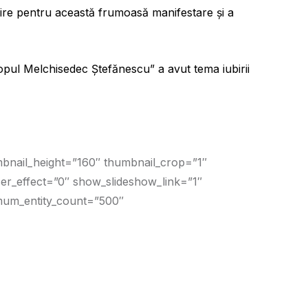
umire pentru această frumoasă manifestare și a
opul Melchisedec Ștefănescu” a avut tema iubirii
mbnail_height=”160″ thumbnail_crop=”1″
r_effect=”0″ show_slideshow_link=”1″
imum_entity_count=”500″