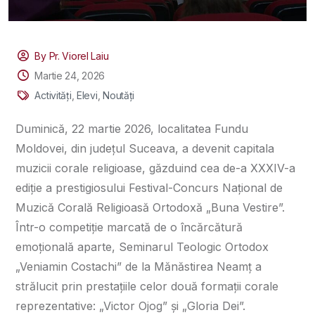
By Pr. Viorel Laiu
Martie 24, 2026
Activități
,
Elevi
,
Noutăți
Duminică, 22 martie 2026, localitatea Fundu
Moldovei, din județul Suceava, a devenit capitala
muzicii corale religioase, găzduind cea de-a XXXIV-a
ediție a prestigiosului Festival-Concurs Național de
Muzică Corală Religioasă Ortodoxă „Buna Vestire”.
Într-o competiție marcată de o încărcătură
emoțională aparte, Seminarul Teologic Ortodox
„Veniamin Costachi” de la Mănăstirea Neamț a
strălucit prin prestațiile celor două formații corale
reprezentative: „Victor Ojog” și „Gloria Dei”.