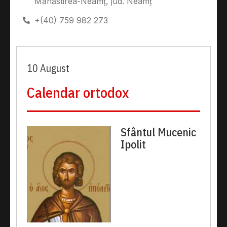
Mănăstirea-Neamț, jud. Neamț
+(40) 759 982 273
10 August
Calendar ortodox
Sfântul Mucenic
Ipolit