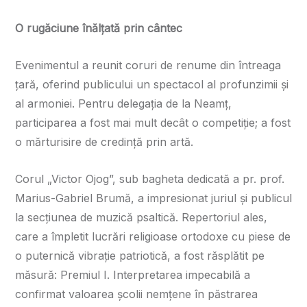
O rugăciune înălțată prin cântec
Evenimentul a reunit coruri de renume din întreaga
țară, oferind publicului un spectacol al profunzimii și
al armoniei. Pentru delegația de la Neamț,
participarea a fost mai mult decât o competiție; a fost
o mărturisire de credință prin artă.
Corul „Victor Ojog”, sub bagheta dedicată a pr. prof.
Marius-Gabriel Brumă, a impresionat juriul și publicul
la secțiunea de muzică psaltică. Repertoriul ales,
care a împletit lucrări religioase ortodoxe cu piese de
o puternică vibrație patriotică, a fost răsplătit pe
măsură: Premiul I. Interpretarea impecabilă a
confirmat valoarea școlii nemțene în păstrarea