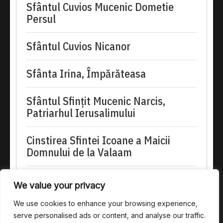
Sfântul Cuvios Mucenic Dometie
Persul
Sfântul Cuvios Nicanor
Sfânta Irina, Împărăteasa
Sfântul Sfinţit Mucenic Narcis,
Patriarhul Ierusalimului
Cinstirea Sfintei Icoane a Maicii
Domnului de la Valaam
doxologia.ro
We value your privacy
Preia articolele Doxologia în site-ul tău!
We use cookies to enhance your browsing experience,
serve personalised ads or content, and analyse our traffic.