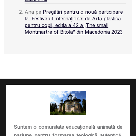
Ana
pe
Pregătiri pentru o nouă participare
la Festivalul Internațional de Artă plastică
pentru copii, ediția a 42 a „The small
Montmartre of Bitola” din Macedonia 2023
Suntem o comunitate educațională animată de
pasiune pentru formarea teologică autentică,