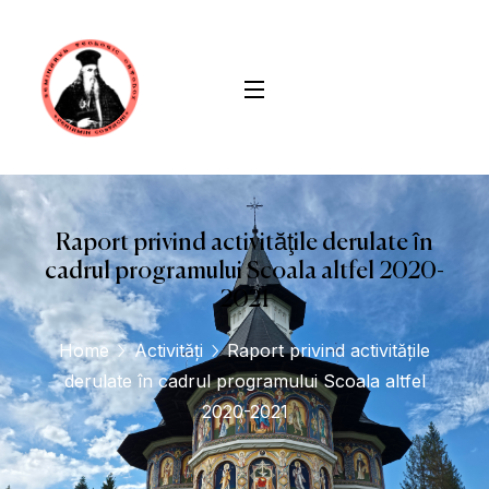
conținut
Raport privind activităţile derulate în
cadrul programului Scoala altfel 2020-
2021
Home
Activități
Raport privind activităţile
derulate în cadrul programului Scoala altfel
2020-2021