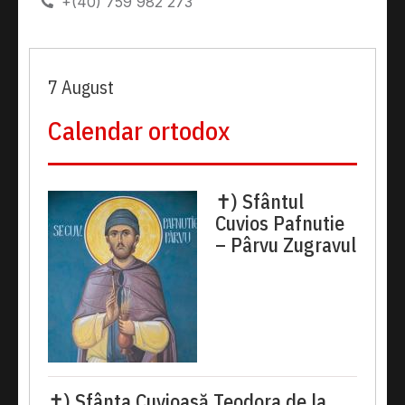
+(40) 759 982 273
7 August
Calendar ortodox
✝) Sfântul
Cuvios Pafnutie
– Pârvu Zugravul
✝) Sfânta Cuvioasă Teodora de la