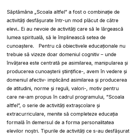
Săptămâna „Scoala altfel” a fost o combinaţie de
activităţi desfăşurate într-un mod plăcut de către
elevi.. Ei au nevoie de activităţi care să le lărgească
lumea spirituală, să le împlinească setea de
cunoaştere. Pentru că obiectivele educaţionale nu
trebuie să vizeze doar domeniul cognitiv – unde
învăţarea este centrată pe asimilarea, manipularea şi
producerea cunoaşterii ştiinţifice-, avem în vedere şi
domeniul afectiv- implicând asimilarea şi producerea
de atitudini, norme şi reguli, valori-, motiv pentru
care ne-am propus în cadrul programului, ”Scoala
altfel”, o serie de activităţi extraşcolare şi
extracurriculare, menite să completeze educaţia
formală în demersul de a forma personalitatea
elevilor noştri. Tipurile de activități ce s-au desfășurat