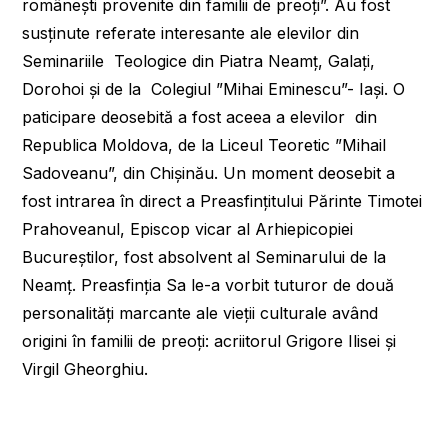
românești provenite din familii de preoți”. Au fost
susținute referate interesante ale elevilor din
Seminariile Teologice din Piatra Neamț, Galați,
Dorohoi și de la Colegiul ”Mihai Eminescu”- Iași. O
paticipare deosebită a fost aceea a elevilor din
Republica Moldova, de la Liceul Teoretic ”Mihail
Sadoveanu”, din Chișinău. Un moment deosebit a
fost intrarea în direct a Preasfințitului Părinte Timotei
Prahoveanul, Episcop vicar al Arhiepicopiei
Bucureștilor, fost absolvent al Seminarului de la
Neamț. Preasfinția Sa le-a vorbit tuturor de două
personalități marcante ale vieții culturale având
origini în familii de preoți: acriitorul Grigore Ilisei și
Virgil Gheorghiu.