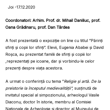
Joi -17.12.2020
Coordonatori: Arhim. Prof. dr. Mihail Daniliuc, prof.
Oana Grădinaru, prof. Dan Târdea
A fost prezentată o expoziție on line cu titlul ”Părinți
sfinți și copii lor sfinți”. Elevii, Eugenia Ababei și David
Roșca, au prezentat familii de sfinți și copiii lor
,reprezentați pe icoane, dar și vorbindu-le celor
prezenți despre viața acestora.
A urmat o conferință cu tema ”
Religie și artă. De la
preistorie la începutul medievalității”,
susținută de
invitatul special al simpozionului, arheologul Vasile
Diacon
u
, doctor în istorie, membru al Comisiei
Naționale de Arheologie și director al Muzeului de