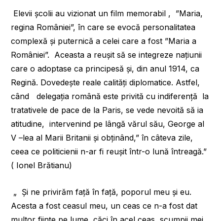
Elevii școlii au vizionat un film memorabil , ”Maria,
regina României”, în care se evocă personalitatea
complexă și puternică a celei care a fost ”Maria a
României”. Aceasta a reușit să se integreze națiunii
care o adoptase ca principesă și, din anul 1914, ca
Regină. Dovedește reale calități diplomatice. Astfel,
când delegația română este privită cu indiferență la
tratativele de pace de la Paris, se vede nevoită să ia
atitudine, intervenind pe lângă vărul său, George al
V –lea al Marii Britanii și obținând,” în câteva zile,
ceea ce politicienii n-ar fi reușit într-o lună întreagă.”
( Ionel Brătianu)
„ Și ne privirăm față în față, poporul meu și eu.
Acesta a fost ceasul meu, un ceas ce n-a fost dat
multor ființe pe lume, căci în acel ceas, scumpii mei