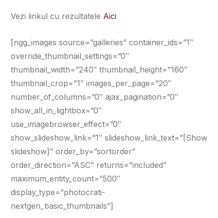
Vezi linkul cu rezultatele
Aici
[ngg_images source=”galleries” container_ids=”1″
override_thumbnail_settings=”0″
thumbnail_width=”240″ thumbnail_height=”160″
thumbnail_crop=”1″ images_per_page=”20″
number_of_columns=”0″ ajax_pagination=”0″
show_all_in_lightbox=”0″
use_imagebrowser_effect=”0″
show_slideshow_link=”1″ slideshow_link_text=”[Show
slideshow]” order_by=”sortorder”
order_direction=”ASC” returns=”included”
maximum_entity_count=”500″
display_type=”photocrati-
nextgen_basic_thumbnails”]