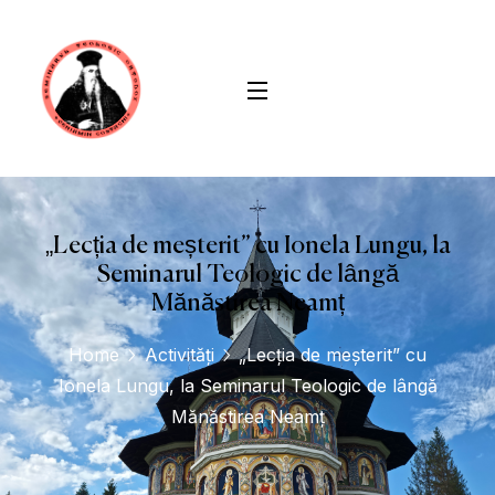
conținut
„Lecția de meșterit” cu Ionela Lungu, la
Seminarul Teologic de lângă
Mănăstirea Neamț
Home
Activități
„Lecția de meșterit” cu
Ionela Lungu, la Seminarul Teologic de lângă
Mănăstirea Neamț