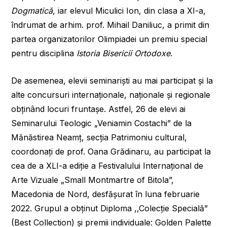
Dogmatică
, iar elevul Miculici Ion, din clasa a XI-a,
îndrumat de arhim. prof. Mihail Daniliuc, a primit din
partea organizatorilor Olimpiadei un premiu special
pentru disciplina
Istoria Bisericii Ortodoxe
.
De asemenea, elevii seminariști au mai participat și la
alte concursuri internaționale, naționale și regionale
obținând locuri fruntașe. Astfel, 26 de elevi ai
Seminarului Teologic „Veniamin Costachi” de la
Mănăstirea Neamț, secția Patrimoniu cultural,
coordonați de prof. Oana Grădinaru, au participat la
cea de a XLI-a ediție a Festivalului Internațional de
Arte Vizuale „Small Montmartre of Bitola”,
Macedonia de Nord, desfășurat în luna februarie
2022. Grupul a obținut Diploma ,,Colecție Specială”
(Best Collection) și premii individuale: Golden Palette