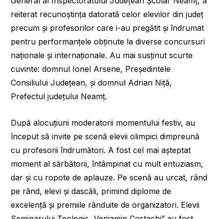
General al Inspectoratului Județean Școlar Neamț, a
reiterat recunoștința datorată celor elevilor din județ
precum și profesorilor care i-au pregătit și îndrumat
pentru performanțele obținute la diverse concursuri
naționale și internaționale. Au mai susținut scurte
cuvinte: domnul Ionel Arsene, Președintele
Consiliului Județean, și domnul Adrian Niță,
Prefectul județului Neamț.
După alocuțiuni moderatorii momentului festiv, au
început să invite pe scenă elevii olimpici dimpreună
cu profesorii îndrumători. A fost cel mai așteptat
moment al sărbătorii, întâmpinat cu mult entuziasm,
dar și cu ropote de aplauze. Pe scenă au urcat, rând
pe rând, elevi și dascăli, primind diplome de
excelență și premiile rânduite de organizatori. Elevii
Seminarului Teologic „Veniamin Costachi” au fost