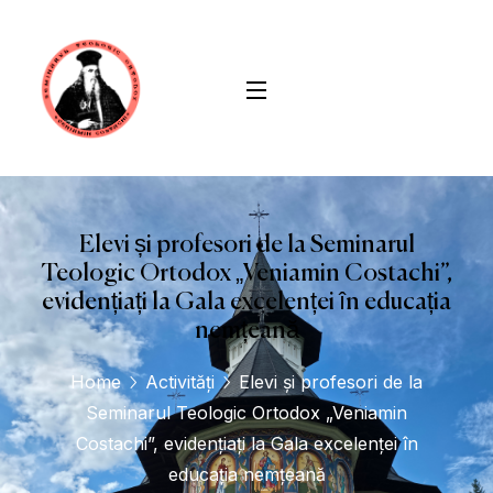
conținut
Elevi și profesori de la Seminarul
Teologic Ortodox „Veniamin Costachi”,
evidențiați la Gala excelenței în educația
nemțeană
Home
Activități
Elevi și profesori de la
Seminarul Teologic Ortodox „Veniamin
Costachi”, evidențiați la Gala excelenței în
educația nemțeană