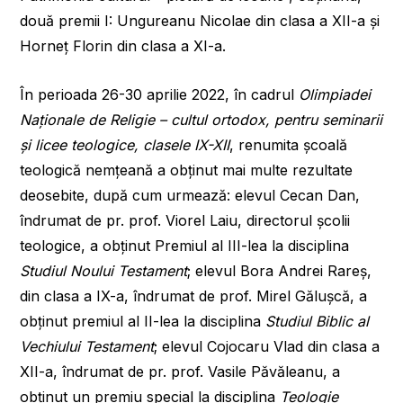
două premii I: Ungureanu Nicolae din clasa a XII-a și
Horneț Florin din clasa a XI-a.
În perioada 26-30 aprilie 2022, în cadrul
Olimpiadei
Naționale de Religie – cultul ortodox, pentru seminarii
și licee teologice, clasele IX-XII
, renumita școală
teologică nemțeană a obținut mai multe rezultate
deosebite, după cum urmează: elevul Cecan Dan,
îndrumat de pr. prof. Viorel Laiu, directorul școlii
teologice, a obținut Premiul al III-lea la disciplina
Studiul Noului Testament
; elevul Bora Andrei Rareș,
din clasa a IX-a, îndrumat de prof. Mirel Gălușcă, a
obținut premiul al II-lea la disciplina
Studiul Biblic al
Vechiului Testament
; elevul Cojocaru Vlad din clasa a
XII-a, îndrumat de pr. prof. Vasile Păvăleanu, a
obținut un premiu special la disciplina
Teologie