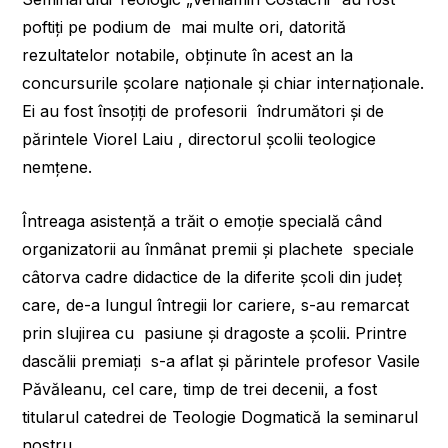
poftiți pe podium de
mai multe ori, datorită
rezultatelor notabile, obținute în acest an la
concursurile școlare naționale și chiar internaționale.
Ei au fost însoțiți de profesorii
îndrumători și de
părintele Viorel Laiu , directorul școlii teologice
nemțene.
Întreaga asistență a trăit o emoție specială când
organizatorii au înmânat premii și plachete
speciale
câtorva cadre didactice de la diferite școli din județ
care, de-a lungul întregii lor cariere, s-au remarcat
prin slujirea cu
pasiune și dragoste a școlii. Printre
dascălii premiați
s-a aflat și părintele profesor Vasile
Păvăleanu, cel care, timp de trei decenii, a fost
titularul catedrei de Teologie Dogmatică la seminarul
nostru.