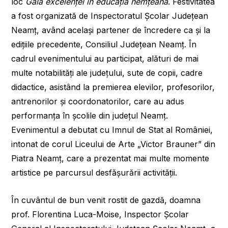
loc
Gala excelenței în educația nemțeană
. Festivitatea
a fost organizată de Inspectoratul Școlar Județean
Neamț, având același partener de încredere ca și la
edițiile precedente, Consiliul Județean Neamț. În
cadrul evenimentului au participat, alături de mai
multe notabilități ale județului, sute de copii, cadre
didactice, asistând la premierea elevilor, profesorilor,
antrenorilor și coordonatorilor, care au adus
performanța în școlile din județul Neamț.
Evenimentul a debutat cu Imnul de Stat al României,
intonat de corul Liceului de Arte „Victor Brauner” din
Piatra Neamț, care a prezentat mai multe momente
artistice pe parcursul desfășurării activității.
În cuvântul de bun venit rostit de gazdă, doamna
prof. Florentina Luca-Moise, Inspector Școlar