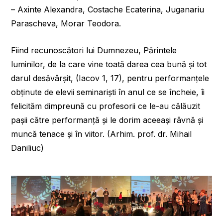
– Axinte Alexandra, Costache Ecaterina, Juganariu
Parascheva, Morar Teodora.
Fiind recunoscători lui Dumnezeu, Părintele
luminilor, de la care vine toată darea cea bună și tot
darul desăvârșit, (Iacov 1, 17), pentru performanțele
obținute de elevii seminariști în anul ce se încheie, îi
felicităm dimpreună cu profesorii ce le-au călăuzit
pașii către performanță și le dorim aceeași râvnă și
muncă tenace și în viitor. (Arhim. prof. dr. Mihail
Daniliuc)