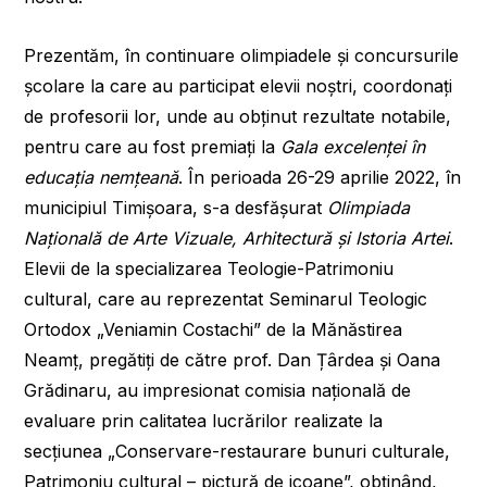
Prezentăm, în continuare olimpiadele și concursurile
școlare la care au participat elevii noștri, coordonați
de profesorii lor, unde au obținut rezultate notabile,
pentru care au fost premiați la
Gala excelenței în
educația nemțeană
. În perioada 26-29 aprilie 2022, în
municipiul Timișoara, s-a desfășurat
Olimpiada
Națională de Arte Vizuale, Arhitectură și Istoria Artei
.
Elevii de la specializarea Teologie-Patrimoniu
cultural, care au reprezentat Seminarul Teologic
Ortodox „Veniamin Costachi” de la Mănăstirea
Neamț, pregătiți de către prof. Dan Țârdea și Oana
Grădinaru, au impresionat comisia națională de
evaluare prin calitatea lucrărilor realizate la
secțiunea „Conservare-restaurare bunuri culturale,
Patrimoniu cultural – pictură de icoane”, obținând,