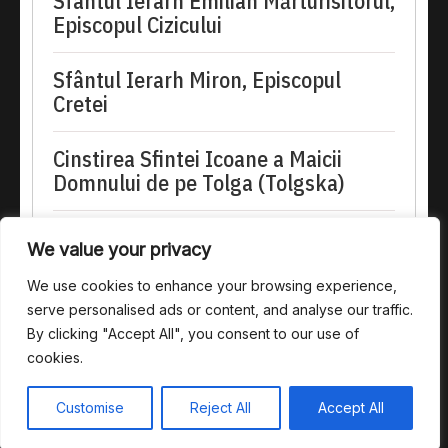
Sfântul Ierarh Emilian Mărturisitorul,
Episcopul Cizicului
Sfântul Ierarh Miron, Episcopul
Cretei
Cinstirea Sfintei Icoane a Maicii
Domnului de pe Tolga (Tolgska)
doxologia.ro
We value your privacy
Preia articolele Doxologia în site-ul tău!
We use cookies to enhance your browsing experience,
serve personalised ads or content, and analyse our traffic.
By clicking "Accept All", you consent to our use of
cookies.
Copyright @ 2025. Toate drepturile rezervate.
Customise
Reject All
Accept All