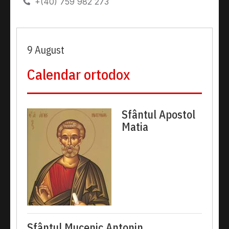
+(40) 759 982 273
9 August
Calendar ortodox
Sfântul Apostol
Matia
Sfântul Mucenic Antonin