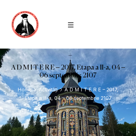
conținut
A D M I T E R E – 2017, Etapa a II-a, 04 –
06 septembrie 2107
Home
Activități
A D M I T E R E – 2017,
Etapa a II-a, 04 – 06 septembrie 2107