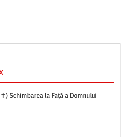
x
(✝) Schimbarea la Față a Domnului