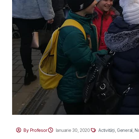
By Profesor
Ianuarie 30, 2020
Activități
,
General
,
No