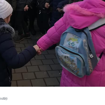
utăți