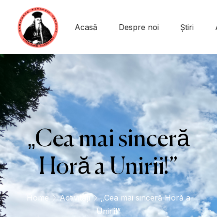
conținut
Acasă
Despre noi
Știri
„Cea mai sinceră
Horă a Unirii!”
Home
Activități
„Cea mai sinceră Horă a
Unirii!”