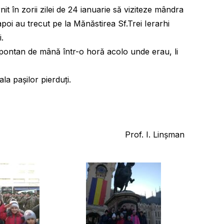
 în zorii zilei de 24 ianuarie să viziteze mândra
apoi au trecut pe la Mănăstirea Sf.Trei Ierarhi
.
 spontan de mână într-o horă acolo unde erau, li
la pașilor pierduți.
Prof. I. Linșman