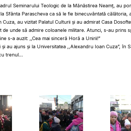
adrul Seminarului Teologic de la Mănăstirea Neamț, au pornit
 la Sfânta Parascheva ca să le fie binecuvântată călătoria, 
uza, au vizitat Palatul Culturii și au admirat Casa Dosoftei
tit de unde să admire coloanele militare. Atunci, s-au prins
gine s-a auzit: ,,Cea mai sinceră Horă a Unirii!”
și au ajuns și la Universitatea ,,Alexandru Ioan Cuza”, în Sa
 cu trenul…