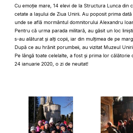
Cu emoție mare, 14 elevi de la Structura Lunca din c
cetate a Iașului de Ziua Unirii. Au poposit prima dată
unde se află mormântul domnitorului Alexandru Ioan C
Pentru că urma parada militară, au găsit un loc liniș
s-au alăturat și alți copii, iar din mulțimea de pe mar
După ce au hrănit porumbeii, au vizitat Muzeul Unirii 
Pe lângă toate celelalte, a fost și prima lor călătorie
24 ianuarie 2020, o zi de neuitat!