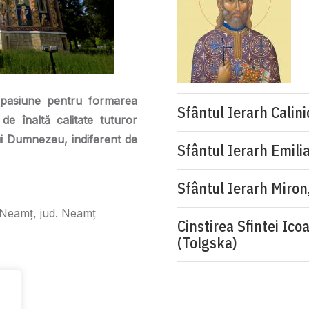
pasiune pentru formarea
Sfântul Ierarh Calini
 de înaltă calitate tuturor
ui Dumnezeu, indiferent de
Sfântul Ierarh Emilia
Sfântul Ierarh Miron
a-Neamț, jud. Neamț
Cinstirea Sfintei Ic
(Tolgska)