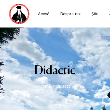
conținut
Acasă
Despre noi
Știri
Didactic
Home
Didactic