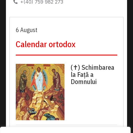
+(40) 759 982 273
6 August
Calendar ortodox
(✝) Schimbarea
la Față a
Domnului