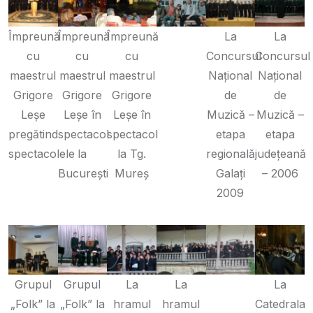
Împreună
Împreună
Împreună
La
La
cu
cu
cu
Concursul
Concursul
maestrul
maestrul
maestrul
Național
Național
Grigore
Grigore
Grigore
de
de
Leșe
Leșe în
Leșe în
Muzică –
Muzică –
pregătind
spectacol
spectacol
etapa
etapa
spectacolele
la
la Tg.
regională
județeană
București
Mureș
Galați
– 2006
2009
Grupul
Grupul
La
La
La
„Folk” la
„Folk” la
hramul
hramul
Catedrala