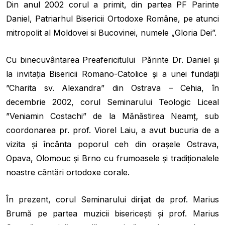
Din anul 2002 corul a primit, din partea PF Parinte
Daniel, Patriarhul Bisericii Ortodoxe Române, pe atunci
mitropolit al Moldovei si Bucovinei, numele „Gloria Dei”.
Cu binecuvântarea Preafericitului Părinte Dr. Daniel şi
la invitaţia Bisericii Romano-Catolice şi a unei fundaţii
”Charita sv. Alexandra” din Ostrava – Cehia, în
decembrie 2002, corul Seminarului Teologic Liceal
”Veniamin Costachi” de la Mănăstirea Neamţ, sub
coordonarea pr. prof. Viorel Laiu, a avut bucuria de a
vizita şi încânta poporul ceh din oraşele Ostrava,
Opava, Olomouc şi Brno cu frumoasele şi tradiţionalele
noastre cântări ortodoxe corale.
În prezent, corul Seminarului dirijat de prof. Marius
Brumă pe partea muzicii bisericești și prof. Marius