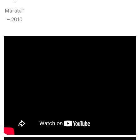
–
Mărăței”
– 2010