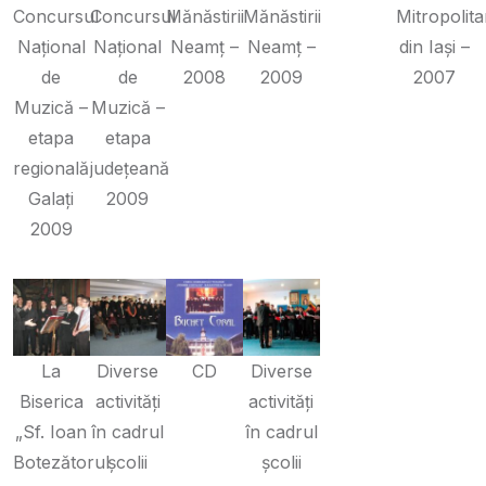
Concursul
Concursul
Mănăstirii
Mănăstirii
Mitropolit
Național
Național
Neamț –
Neamț –
din Iași –
de
de
2008
2009
2007
Muzică –
Muzică –
etapa
etapa
regională
județeană
Galați
2009
2009
La
Diverse
CD
Diverse
Biserica
activități
activități
„Sf. Ioan
în cadrul
în cadrul
Botezătorul
școlii
școlii