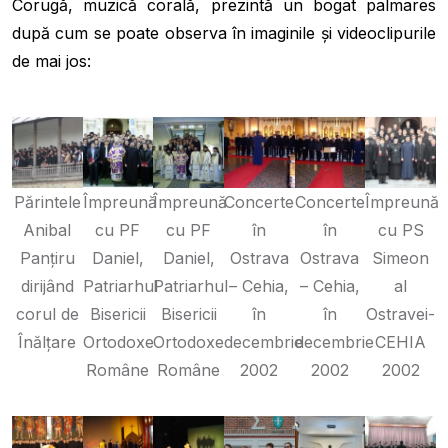
Corugă, muzică corală, prezintă un bogat palmares
după cum se poate observa în imaginile și videoclipurile
de mai jos:
Părintele
Împreună
Împreună
Concerte
Concerte
Împreună
Anibal
cu PF
cu PF
în
în
cu PS
Panțiru
Daniel,
Daniel,
Ostrava
Ostrava
Simeon
dirijând
Patriarhul
Patriarhul
– Cehia,
– Cehia,
al
corul de
Bisericii
Bisericii
în
în
Ostravei-
Înălțare
Ortodoxe
Ortodoxe
decembrie
decembrie
CEHIA
Române
Române
2002
2002
2002