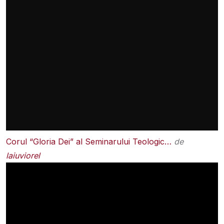
Corul “Gloria Dei” al Seminarului Teologic…
de
laiuviorel