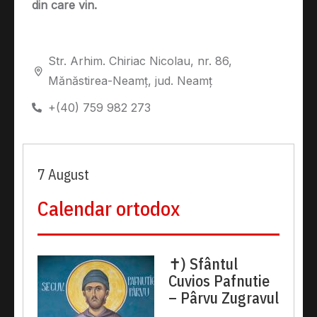
din care vin.
Str. Arhim. Chiriac Nicolau, nr. 86,
Mănăstirea-Neamț, jud. Neamț
+(40) 759 982 273
7 August
Calendar ortodox
✝) Sfântul
Cuvios Pafnutie
– Pârvu Zugravul