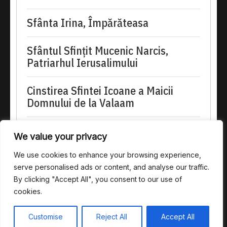
Sfânta Irina, Împărăteasa
Sfântul Sfinţit Mucenic Narcis,
Patriarhul Ierusalimului
Cinstirea Sfintei Icoane a Maicii
Domnului de la Valaam
doxologia.ro
We value your privacy
Preia articolele Doxologia în site-ul tău!
We use cookies to enhance your browsing experience,
serve personalised ads or content, and analyse our traffic.
By clicking "Accept All", you consent to our use of
cookies.
Copyright @ 2025. Toate drepturile rezervate.
Customise
Reject All
Accept All